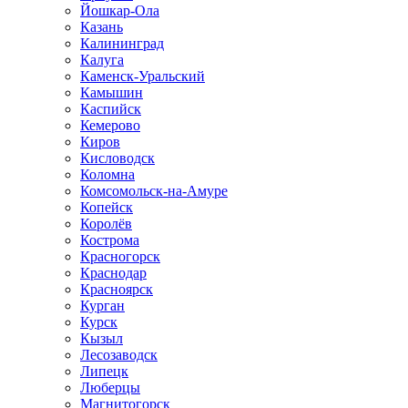
Йошкар-Ола
Казань
Калининград
Калуга
Каменск-Уральский
Камышин
Каспийск
Кемерово
Киров
Кисловодск
Коломна
Комсомольск-на-Амуре
Копейск
Королёв
Кострома
Красногорск
Краснодар
Красноярск
Курган
Курск
Кызыл
Лесозаводск
Липецк
Люберцы
Магнитогорск