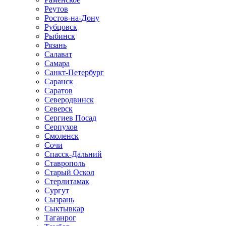
Реутов
Ростов-на-Дону
Рубцовск
Рыбинск
Рязань
Салават
Самара
Санкт-Петербург
Саранск
Саратов
Северодвинск
Северск
Сергиев Посад
Серпухов
Смоленск
Сочи
Спасск-Дальний
Ставрополь
Старый Оскол
Стерлитамак
Сургут
Сызрань
Сыктывкар
Таганрог