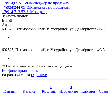
+7(914)657-11-94
Менеджер по продажам
+7(924)244-05-55
Менеджер по продажам
+7(914)713-52-21
Менеджер
Заказать звонок
E-mail
Адрес
692525, Приморский край, г. Уссурийск, ул. Декабристов 40/А
692525, Приморский край, г. Уссурийск, ул. Декабристов 40/А
© LishaFlowers 2026. Все права защищены
Конфиденциальность
Разработка сайта
Digitallive
0
0
Главная
Каталог
Корзина
Избранные
Кабинет
Срав