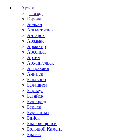
Артём
Назад
Города
Абакан
Альметьевск
Ангарск
Арзамас
Армавир
Арсеньев
Артём
Архангельск
Астрахань
Ачинск
Балаково
Балашиха
Барнаул
Батайск
Белгород
Бердск
Березники
Бийск
Благовещенск
Большой Камень
Братск