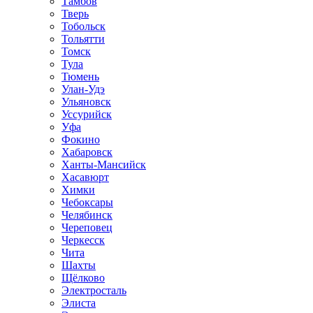
Тамбов
Тверь
Тобольск
Тольятти
Томск
Тула
Тюмень
Улан-Удэ
Ульяновск
Уссурийск
Уфа
Фокино
Хабаровск
Ханты-Мансийск
Хасавюрт
Химки
Чебоксары
Челябинск
Череповец
Черкесск
Чита
Шахты
Щёлково
Электросталь
Элиста