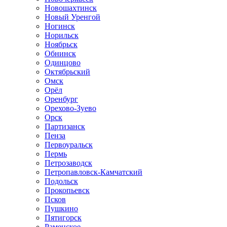
Новошахтинск
Новый Уренгой
Ногинск
Норильск
Ноябрьск
Обнинск
Одинцово
Октябрьский
Омск
Орёл
Оренбург
Орехово-Зуево
Орск
Партизанск
Пенза
Первоуральск
Пермь
Петрозаводск
Петропавловск-Камчатский
Подольск
Прокопьевск
Псков
Пушкино
Пятигорск
Раменское