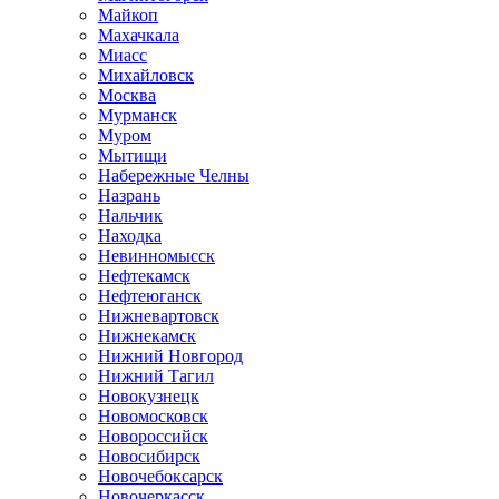
Майкоп
Махачкала
Миасс
Михайловск
Москва
Мурманск
Муром
Мытищи
Набережные Челны
Назрань
Нальчик
Находка
Невинномысск
Нефтекамск
Нефтеюганск
Нижневартовск
Нижнекамск
Нижний Новгород
Нижний Тагил
Новокузнецк
Новомосковск
Новороссийск
Новосибирск
Новочебоксарск
Новочеркасск